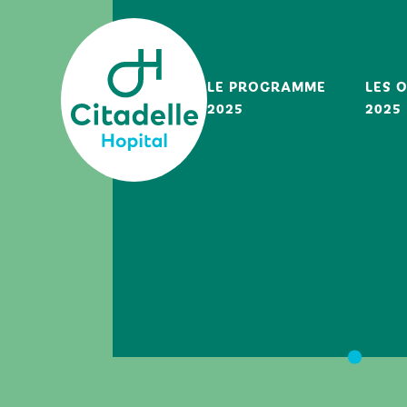
Skip
to
content
LE PROGRAMME
LES 
2025
2025