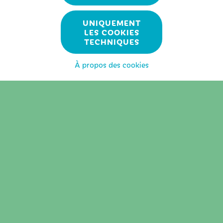
Atelier
UNIQUEMENT
LES COOKIES
Gestes qui sauvent
(COMPLET)
TECHNIQUES
Hémorragies
(COMPLET)
À propos des cookies
Muscle
(COMPLET)
Œil
(COMPLET)
Traitements endovasculaires
(COMPLET)
Transgenres
(COMPLET)
Valvulopathies
(COMPLET)
11H45
Lunch*