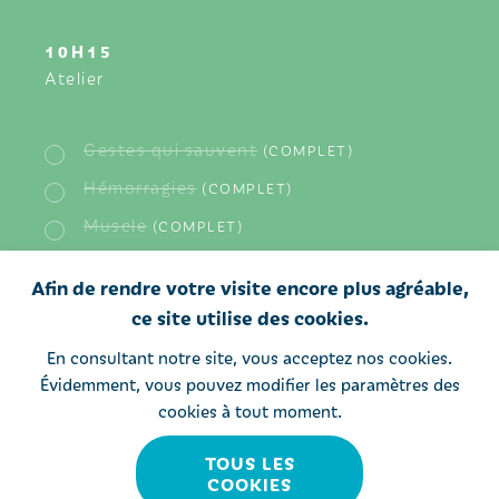
10H15
Atelier
Gestes qui sauvent
(COMPLET)
Hémorragies
(COMPLET)
Muscle
(COMPLET)
Œil
(COMPLET)
Afin de rendre votre visite encore plus agréable,
Traitements endovasculaires
ce site utilise des cookies.
(COMPLET)
En consultant notre site, vous acceptez nos cookies.
Transgenres
(COMPLET)
Évidemment, vous pouvez modifier les paramètres des
Valvulopathies
(COMPLET)
cookies à tout moment.
TOUS LES
COOKIES
11H15